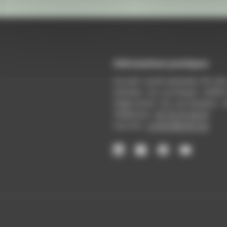
Informations pratiques
Accueil : lundi-vendredi, 9h-12
Adresse : 14, rue Passet - 69007
Siège social : 25, rue Chazière -
Téléphone :
04 78 39 58 87
Courriel :
contact@arall.org
LinkedIn
Instagram
Facebook
YouTube
(nouvelle
(nouvelle
(nouvelle
(nouvelle
fenêtre)
fenêtre)
fenêtre)
fenêtre)