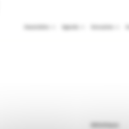
Association
Agenda
Annuaires
A
Missions
Nos Rendez-vous
Auteurs
A
Équipe
Festivals
Festivals
A
 Velzic
Vie de l'association
Autres événements
Organismes de mani
M
Enjeux de la filière livre
Appels à projets et à candidatur
Librairies
P
c
Adhérer
Maisons d'édition
Rendez-vous : le programme
Correcteurs
Nous contacter
Bibliothèques