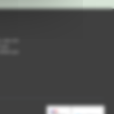
h / 14h-17h
 Lyon
 69004 Lyon