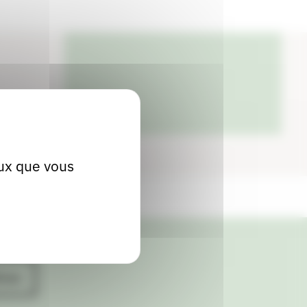
04 71 47 96 44
eux que vous
ives