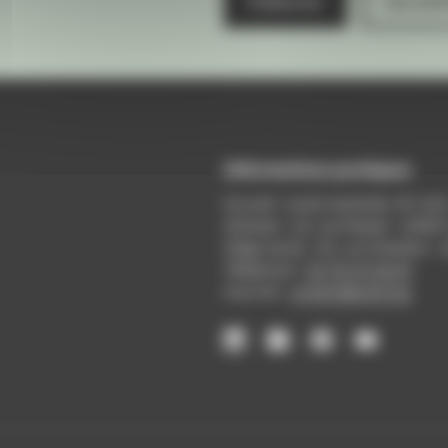
S'abonner
Les arch
Informations pratiques
Accueil : lundi-vendredi, 9h-12
Adresse : 14, rue Passet - 69007
Siège social : 25, rue Chazière -
Téléphone :
04 78 39 58 87
Courriel :
contact@arall.org
LinkedIn
Instagram
Facebook
YouTube
(nouvelle
(nouvelle
(nouvelle
(nouvelle
fenêtre)
fenêtre)
fenêtre)
fenêtre)