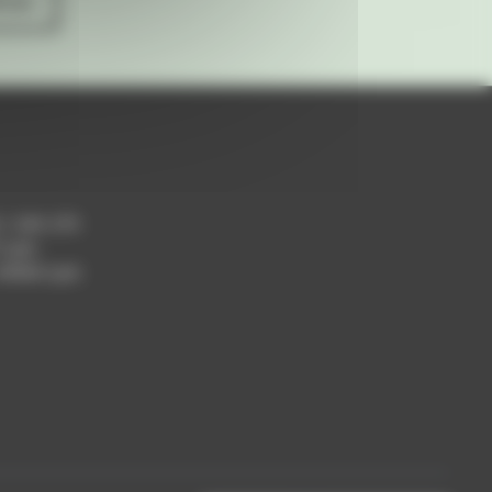
ives
h / 14h-17h
 Lyon
 69004 Lyon