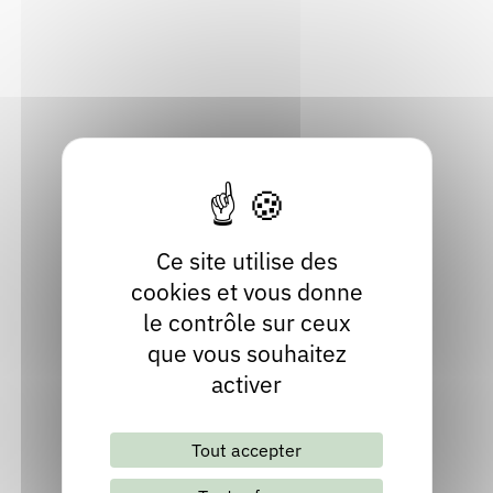
Rendez-vous : le programme
Correcteurs
Localiser
04 74 86 20 26
Nous contacter
Bibliothèques
Contact
Site internet
Ce site utilise des
cookies et vous donne
le contrôle sur ceux
que vous souhaitez
activer
Lettre d'information mensuelle
Tout accepter