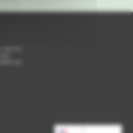
h / 14h-17h
 Lyon
 69004 Lyon