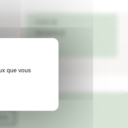
04 73 83 73 30
Contact
Site internet
eux que vous
ives