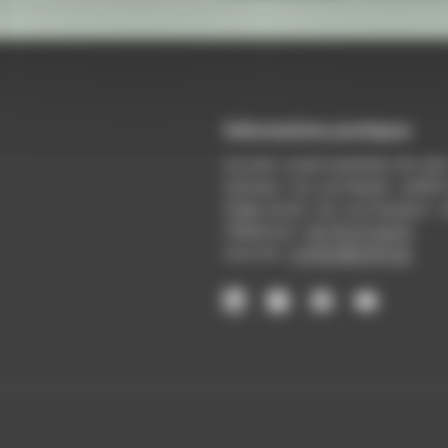
Informations pratiques
Accueil : lundi-vendredi, 9h-12
Adresse : 14, rue Passet - 69007
Siège social : 25, rue Chazière -
Téléphone :
04 78 39 58 87
Courriel :
contact@arall.org
LinkedIn
Instagram
Facebook
YouTube
(nouvelle
(nouvelle
(nouvelle
(nouvelle
fenêtre)
fenêtre)
fenêtre)
fenêtre)