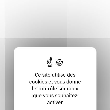
Rendez-vous : le programme
Correcteurs
Carré Curial
BP 11105
73000 Chambéry
Nous contacter
Bibliothèques
Savoie
Localiser
04 79 60 04 04
Contact
Site internet
facebook
Ce site utilise des
cookies et vous donne
le contrôle sur ceux
que vous souhaitez
activer