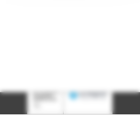
Téléphone :
04 78 39 58 87
Courriel :
contact@arall.org
LinkedIn
Instagram
Facebook
YouTube
(nouvelle
(nouvelle
(nouvelle
(nouvelle
fenêtre)
fenêtre)
fenêtre)
fenêtre)
Plan du site
Déclaration d'accessibilité
Site éco-conçu
Mentions légales
Politique de confidentialité
Charte
graphique
Création acti