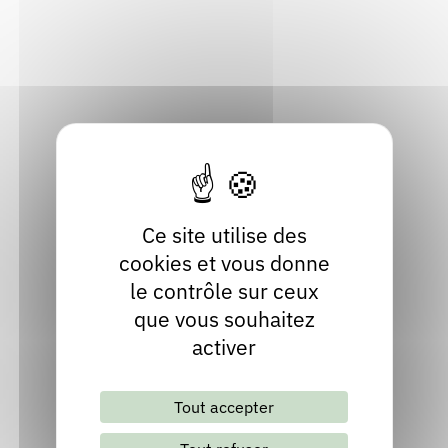
Rendez-vous : le programme
Correcteurs
45 Rue de l’Etrau 26320
26320 Saint-Marcel-lès-Valence
Drôme
Nous contacter
Bibliothèques
Localiser
04 27 24 06 08
Ce site utilise des
cookies et vous donne
le contrôle sur ceux
que vous souhaitez
activer
Lettre d'information mensuelle
Tout accepter
S'abonner
Les archives