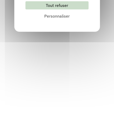
Tout refuser
S'abonner
Les archives
Personnaliser
Informations pratiques
Accueil : lundi-vendredi, 9h-12h / 14h-17h
Adresse : 14, rue Passet - 69007 Lyon
Siège social : 25, rue Chazière - 69004 Lyon
Téléphone :
04 78 39 58 87
Courriel :
contact@arall.org
LinkedIn
Instagram
Facebook
YouTube