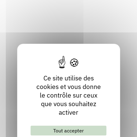
38160 Saint-Romans
Rendez-vous : le programme
Correcteurs
Isère
Localiser
Nous contacter
Bibliothèques
04 76 38 40 46
Contact
Site internet
Ce site utilise des
cookies et vous donne
le contrôle sur ceux
que vous souhaitez
activer
Lettre d'information mensuelle
Tout accepter