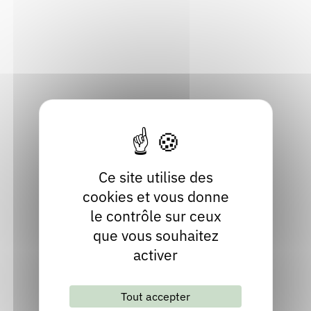
69160 Tassin-la-Demi-Lune
Rendez-vous : le programme
Correcteurs
Métropole de Lyon
Localiser
Nous contacter
Bibliothèques
04 78 34 09 13
Contact
Site internet
Ce site utilise des
cookies et vous donne
le contrôle sur ceux
que vous souhaitez
activer
Lettre d'information mensuelle
Tout accepter