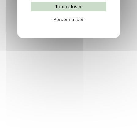
Tout refuser
S'abonner
Les archives
Personnaliser
Informations pratiques
Accueil : lundi-vendredi, 9h-12h / 14h-17h
Adresse : 14, rue Passet - 69007 Lyon
Siège social : 25, rue Chazière - 69004 Lyon
Téléphone :
04 78 39 58 87
Courriel :
contact@arall.org
LinkedIn
Instagram
Facebook
YouTube