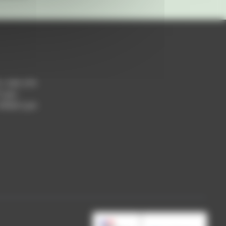
h / 14h-17h
 Lyon
 69004 Lyon