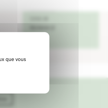
04 71 40 84 87
Contact
Site internet
eux que vous
ives