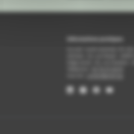
Informations pratiques
Accueil : lundi-vendredi, 9h-12
Adresse : 14, rue Passet - 69007
Siège social : 25, rue Chazière -
Téléphone :
04 78 39 58 87
Courriel :
contact@arall.org
LinkedIn
Instagram
Facebook
YouTube
(nouvelle
(nouvelle
(nouvelle
(nouvelle
fenêtre)
fenêtre)
fenêtre)
fenêtre)