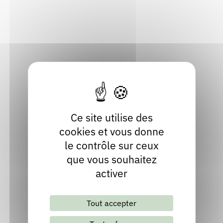
01320 Chalamont
Rendez-vous : le programme
Correcteurs
Ain
Localiser
Nous contacter
Bibliothèques
04 22 91 11 05
Site internet
Ce site utilise des
cookies et vous donne
le contrôle sur ceux
que vous souhaitez
activer
Lettre d'information mensuelle
Tout accepter