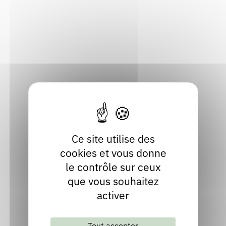
74210 Faverges-Seythenex
Rendez-vous : le programme
Correcteurs
Haute-Savoie
Localiser
Nous contacter
Bibliothèques
04 50 32 51 01
Contact
Site internet
facebook
twitter
Ce site utilise des
cookies et vous donne
le contrôle sur ceux
que vous souhaitez
activer
Tout accepter