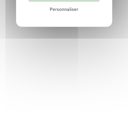
Personnaliser
Informations pratiques
Accueil : lundi-vendredi, 9h-12h / 14h-17h
Adresse : 14, rue Passet - 69007 Lyon
Siège social : 25, rue Chazière - 69004 Lyon
Téléphone :
04 78 39 58 87
Courriel :
contact@arall.org
LinkedIn
Instagram
Facebook
YouTube
(nouvelle
(nouvelle
(nouvelle
(nouvelle
fenêtre)
fenêtre)
fenêtre)
fenêtre)