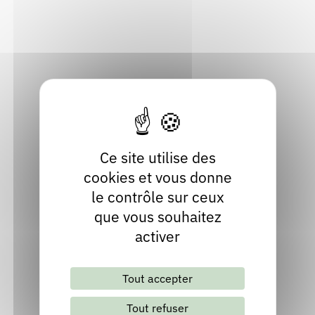
Rendez-vous : le programme
Correcteurs
43500 Saint-Georges-Lagricol
Haute-Loire
Localiser
Nous contacter
Bibliothèques
04 71 03 24 24
Ce site utilise des
cookies et vous donne
le contrôle sur ceux
que vous souhaitez
activer
Lettre d'information mensuelle
Tout accepter
S'abonner
Les archives
Tout refuser