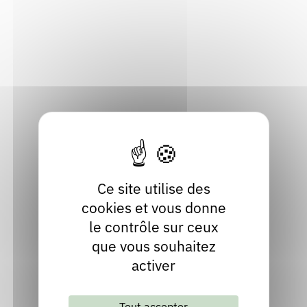
63300 Thiers
Rendez-vous : le programme
Correcteurs
Puy-de-Dôme
Localiser
Nous contacter
Bibliothèques
04 73 80 44 24
Contact
Site internet
facebook
play
Ce site utilise des
cookies et vous donne
le contrôle sur ceux
que vous souhaitez
activer
Tout accepter