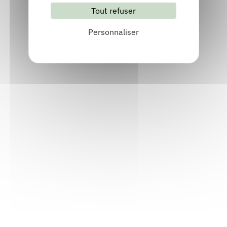
Tout refuser
S'abonner
Les archives
Personnaliser
Informations pratiques
Accueil : lundi-vendredi, 9h-12h / 14h-17h
Adresse : 14, rue Passet - 69007 Lyon
Siège social : 25, rue Chazière - 69004 Lyon
Téléphone :
04 78 39 58 87
Courriel :
contact@arall.org
LinkedIn
Instagram
Facebook
YouTube