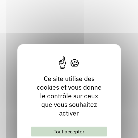
63530 Volvic
Rendez-vous : le programme
Correcteurs
Puy-de-Dôme
Localiser
Nous contacter
Bibliothèques
04 73 33 80 17
Contact
Site internet
Ce site utilise des
cookies et vous donne
le contrôle sur ceux
que vous souhaitez
activer
Lettre d'information mensuelle
Tout accepter