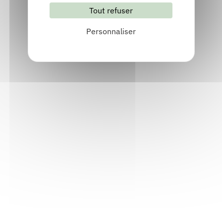
Tout refuser
S'abonner
Les archives
Personnaliser
Informations pratiques
Accueil : lundi-vendredi, 9h-12h / 14h-17h
Adresse : 14, rue Passet - 69007 Lyon
Siège social : 25, rue Chazière - 69004 Lyon
Téléphone :
04 78 39 58 87
Courriel :
contact@arall.org
LinkedIn
Instagram
Facebook
YouTube