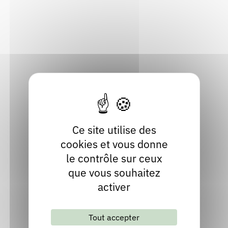
69600 Oullins-Pierre-Bénite
Rendez-vous : le programme
Correcteurs
Métropole de Lyon
Localiser
Nous contacter
Bibliothèques
04 26 04 11 71
Contact
Site internet
Ce site utilise des
cookies et vous donne
le contrôle sur ceux
que vous souhaitez
activer
Lettre d'information mensuelle
Tout accepter