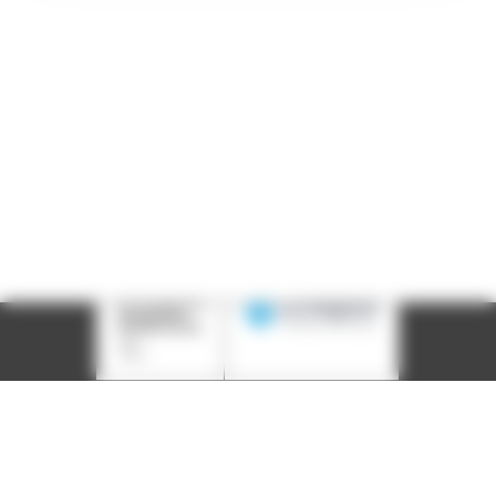
Courriel :
contact@arall.org
LinkedIn
Instagram
Facebook
YouTube
(nouvelle
(nouvelle
(nouvelle
(nouvelle
fenêtre)
fenêtre)
fenêtre)
fenêtre)
Plan du site
Déclaration d'accessibilité
Site éco-conçu
Mentions légales
Politique de confidentialité
Charte
graphique
Création acti