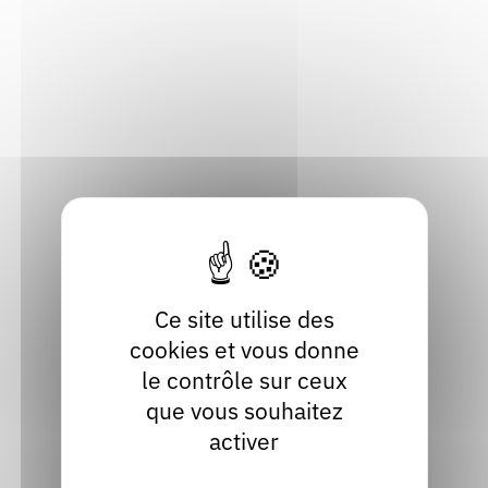
Rendez-vous : le programme
Correcteurs
93 rue du geyser
42210 Montrond-les-Bains
Loire
Nous contacter
Bibliothèques
Localiser
04 77 04 10 10
Contact
Site internet
facebook
Ce site utilise des
cookies et vous donne
le contrôle sur ceux
que vous souhaitez
activer