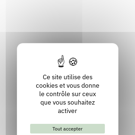
03200 Vichy
Rendez-vous : le programme
Correcteurs
Allier
Localiser
Nous contacter
Bibliothèques
04 70 58 42 50
Contact
Site internet
Ce site utilise des
cookies et vous donne
le contrôle sur ceux
que vous souhaitez
activer
Lettre d'information mensuelle
Tout accepter