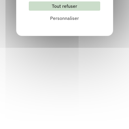
Tout refuser
S'abonner
Les archives
Personnaliser
Informations pratiques
Accueil : lundi-vendredi, 9h-12h / 14h-17h
Adresse : 14, rue Passet - 69007 Lyon
Siège social : 25, rue Chazière - 69004 Lyon
Téléphone :
04 78 39 58 87
Courriel :
contact@arall.org
LinkedIn
Instagram
Facebook
YouTube