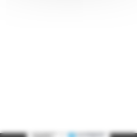
Informations pratiques
Accueil : lundi-vendredi, 9h-12h / 14h-17h
Adresse : 14, rue Passet - 69007 Lyon
Siège social : 25, rue Chazière - 69004 Lyon
Téléphone :
04 78 39 58 87
Courriel :
contact@arall.org
LinkedIn
Instagram
Facebook
YouTube
(nouvelle
(nouvelle
(nouvelle
(nouvelle
fenêtre)
fenêtre)
fenêtre)
fenêtre)
Plan du site
Déclaration d'accessibilité
Site éco-conçu
Mentions légales
Politique de confidentialité
Charte
graphique
Création acti