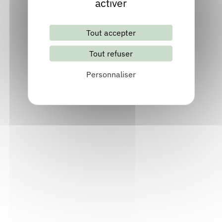
activer
Tout accepter
Tout refuser
Lettre d'information mensuelle
Personnaliser
S'abonner
Les archives
Informations pratiques