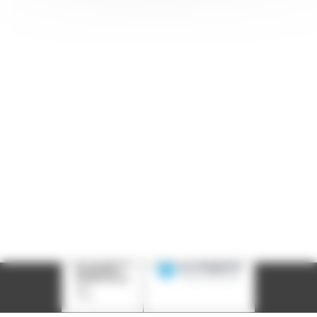
Accueil : lundi-vendredi, 9h-12h / 14h-17h
Adresse : 14, rue Passet - 69007 Lyon
Siège social : 25, rue Chazière - 69004 Lyon
Téléphone :
04 78 39 58 87
Courriel :
contact@arall.org
LinkedIn
Instagram
Facebook
YouTube
(nouvelle
(nouvelle
(nouvelle
(nouvelle
fenêtre)
fenêtre)
fenêtre)
fenêtre)
Plan du site
Déclaration d'accessibilité
Site éco-conçu
Mentions légales
Politique de confidentialité
Charte
graphique
Création acti