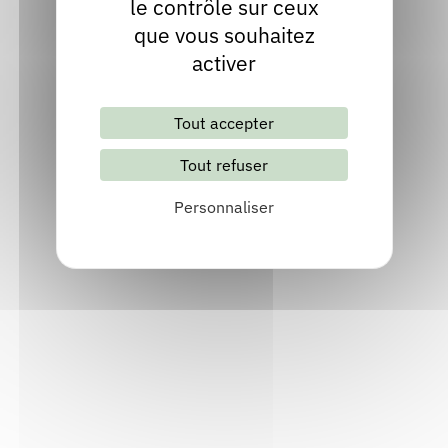
Visiter le site internet
le contrôle sur ceux
que vous souhaitez
activer
Tout accepter
Tout refuser
Personnaliser
Lettre d'information mensuelle
S'abonner
Les archives