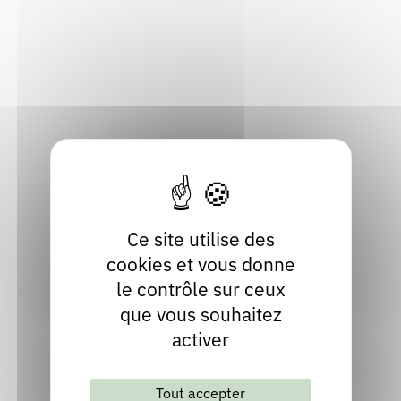
24, place des halles
Rendez-vous : le programme
Correcteurs
01400 Châtillon-sur-Chalaronne
Ain
Nous contacter
Bibliothèques
Localiser
04 74 51 65 30
Contact
facebook
Ce site utilise des
cookies et vous donne
le contrôle sur ceux
que vous souhaitez
activer
Tout accepter
Lettre d'information mensuelle