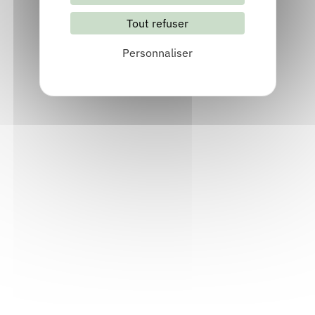
Tout refuser
S'abonner
Les archives
Personnaliser
Informations pratiques
Accueil : lundi-vendredi, 9h-12h / 14h-17h
Adresse : 14, rue Passet - 69007 Lyon
Siège social : 25, rue Chazière - 69004 Lyon
Téléphone :
04 78 39 58 87
Courriel :
contact@arall.org