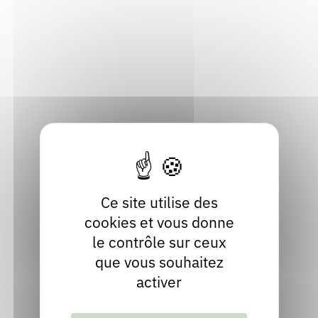
Adresse
Rendez-vous : le programme
Correcteurs
53, Grande Rue
38160 Saint-Marcellin
Nous contacter
Bibliothèques
Isère
Localiser
09 77 38 28 09
Contact
facebook
Ce site utilise des
cookies et vous donne
le contrôle sur ceux
que vous souhaitez
activer