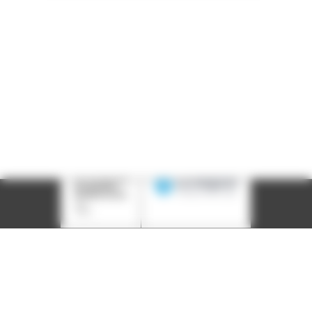
LinkedIn
Instagram
Facebook
YouTube
(nouvelle
(nouvelle
(nouvelle
(nouvelle
fenêtre)
fenêtre)
fenêtre)
fenêtre)
Plan du site
Déclaration d'accessibilité
Site éco-conçu
Mentions légales
Politique de confidentialité
Charte
graphique
Création acti