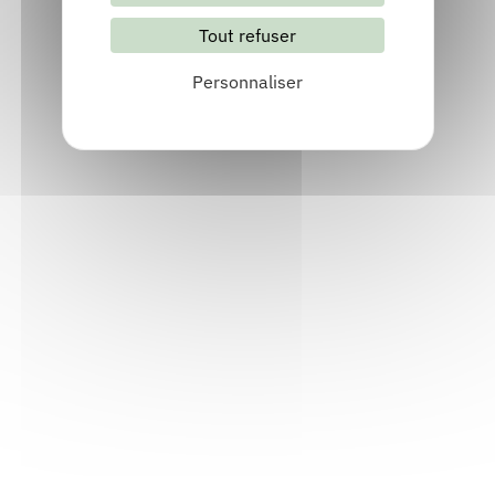
Tout refuser
S'abonner
Les archives
Personnaliser
Informations pratiques
Accueil : lundi-vendredi, 9h-12h / 14h-17h
Adresse : 14, rue Passet - 69007 Lyon
Siège social : 25, rue Chazière - 69004 Lyon
Téléphone :
04 78 39 58 87
Courriel :
contact@arall.org