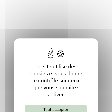
1, place Bellecour
Rendez-vous : le programme
Correcteurs
69002 Lyon
Métropole de Lyon
Nous contacter
Bibliothèques
Localiser
04 72 41 18 00
Contact
Site internet
Ce site utilise des
cookies et vous donne
le contrôle sur ceux
que vous souhaitez
activer
Tout accepter
Lettre d'information mensuelle