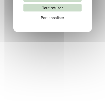
Lettre d'information mensuelle
Tout refuser
S'abonner
Les archives
Personnaliser
Informations pratiques
Accueil : lundi-vendredi, 9h-12h / 14h-17h
Adresse : 14, rue Passet - 69007 Lyon
Siège social : 25, rue Chazière - 69004 Lyon
Téléphone :
04 78 39 58 87
Courriel :
contact@arall.org