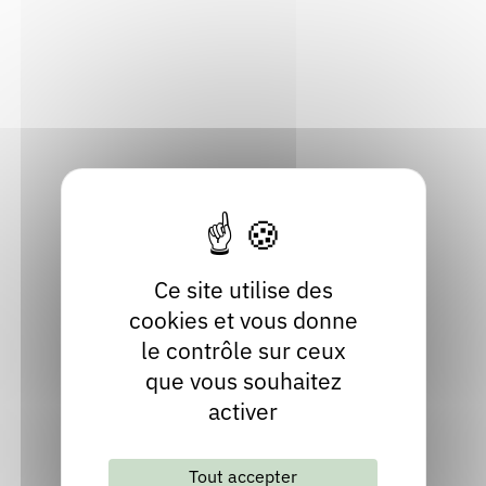
Drôme
Rendez-vous : le programme
Correcteurs
Localiser
Nous contacter
Bibliothèques
09 73 13 75 97
Contact
Site internet
facebook
Ce site utilise des
cookies et vous donne
le contrôle sur ceux
que vous souhaitez
activer
Tout accepter