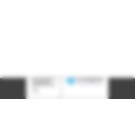
LinkedIn
Instagram
Facebook
YouTube
(nouvelle
(nouvelle
(nouvelle
(nouvelle
fenêtre)
fenêtre)
fenêtre)
fenêtre)
Plan du site
Déclaration d'accessibilité
Site éco-conçu
Mentions légales
Politique de confidentialité
Charte
graphique
Création acti