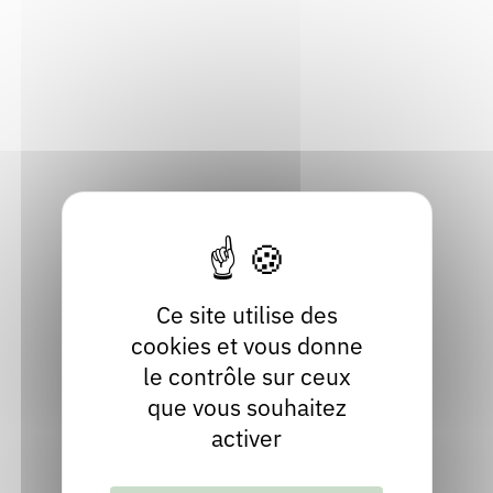
36, rue de la République
Rendez-vous : le programme
Correcteurs
69250 Neuville-sur-Saône
Métropole de Lyon
Nous contacter
Bibliothèques
Localiser
04 78 91 16 27
Contact
Site internet
facebook
Ce site utilise des
cookies et vous donne
le contrôle sur ceux
que vous souhaitez
activer