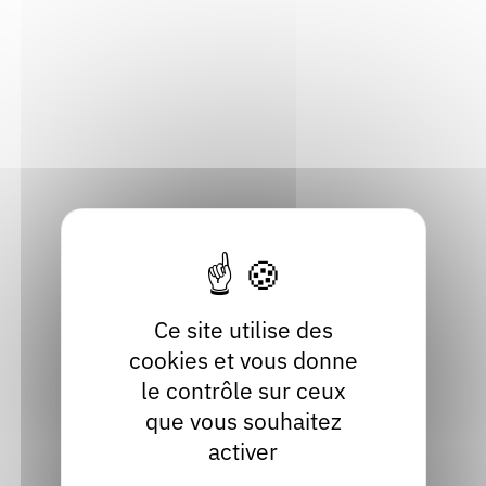
Adresse
Rendez-vous : le programme
Correcteurs
30, rue des Petits gras
63000 Clermont-Ferrand
Nous contacter
Bibliothèques
Puy-de-Dôme
Localiser
09 55 21 10 76
Contact
Site internet
facebook
instagram
Ce site utilise des
cookies et vous donne
le contrôle sur ceux
que vous souhaitez
activer