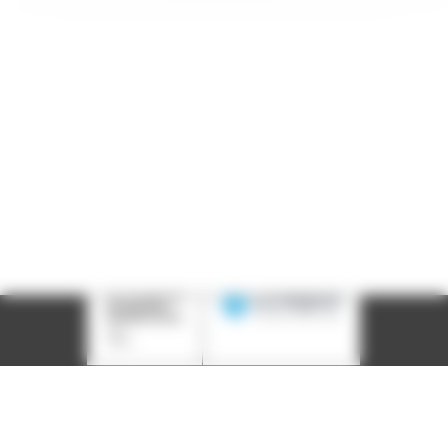
Téléphone :
04 78 39 58 87
Courriel :
contact@arall.org
LinkedIn
Instagram
Facebook
YouTube
(nouvelle
(nouvelle
(nouvelle
(nouvelle
fenêtre)
fenêtre)
fenêtre)
fenêtre)
Plan du site
Déclaration d'accessibilité
Site éco-conçu
Mentions légales
Politique de confidentialité
Charte
graphique
Création acti