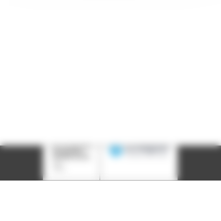
Téléphone :
04 78 39 58 87
Courriel :
contact@arall.org
LinkedIn
Instagram
Facebook
YouTube
(nouvelle
(nouvelle
(nouvelle
(nouvelle
fenêtre)
fenêtre)
fenêtre)
fenêtre)
Plan du site
Déclaration d'accessibilité
Site éco-conçu
Mentions légales
Politique de confidentialité
Charte
graphique
Création acti