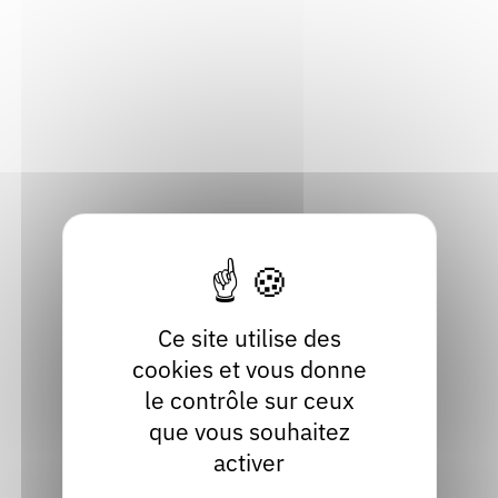
Adresse
Rendez-vous : le programme
Correcteurs
8, Grande Rue
38160 Saint-Marcellin
Nous contacter
Bibliothèques
Isère
Localiser
04 76 38 25 25
Contact
Site internet
facebook
Ce site utilise des
cookies et vous donne
le contrôle sur ceux
que vous souhaitez
activer