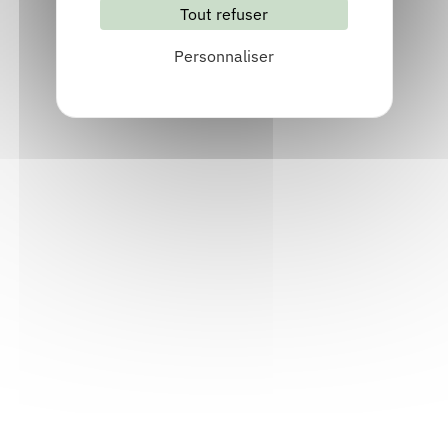
Tout refuser
S'abonner
Les archives
Personnaliser
Informations pratiques
Accueil : lundi-vendredi, 9h-12h / 14h-17h
Adresse : 14, rue Passet - 69007 Lyon
Siège social : 25, rue Chazière - 69004 Lyon
Téléphone :
04 78 39 58 87
Courriel :
contact@arall.org
LinkedIn
Instagram
Facebook
YouTube
(nouvelle
(nouvelle
(nouvelle
(nouvelle