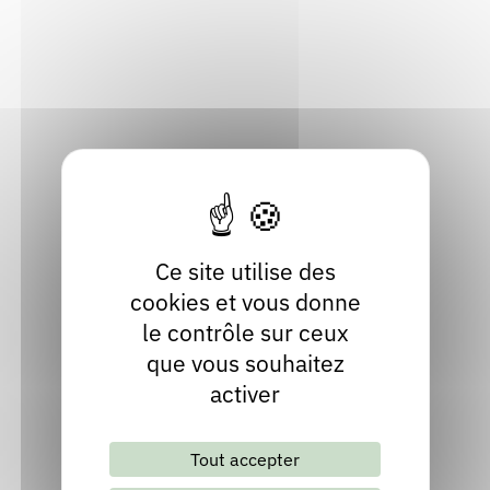
Haute-Savoie
Rendez-vous : le programme
Correcteurs
Localiser
Nous contacter
Bibliothèques
04 50 31 43 64
Contact
facebook
instagram
Ce site utilise des
cookies et vous donne
le contrôle sur ceux
que vous souhaitez
activer
Lettre d'information mensuelle
Tout accepter