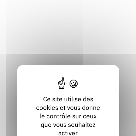
Rendez-vous : le programme
Correcteurs
Adresse
Nous contacter
Bibliothèques
15, rue Pierre Bouvier
69270 Fontaines-sur-Saône
Métropole de Lyon
Localiser
04 78 22 55 94
Contact
Site internet
Ce site utilise des
facebook
cookies et vous donne
le contrôle sur ceux
que vous souhaitez
activer