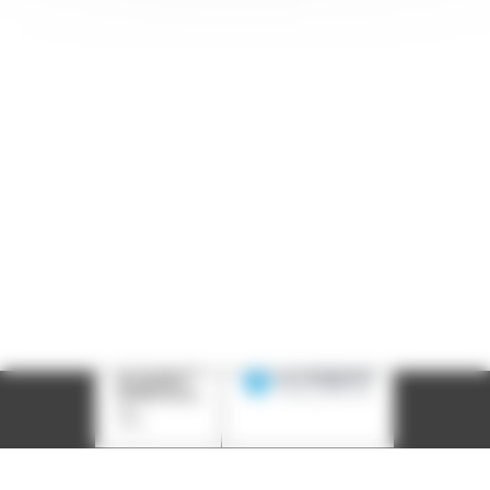
Adresse : 14, rue Passet - 69007 Lyon
Siège social : 25, rue Chazière - 69004 Lyon
Téléphone :
04 78 39 58 87
Courriel :
contact@arall.org
LinkedIn
Instagram
Facebook
YouTube
(nouvelle
(nouvelle
(nouvelle
(nouvelle
fenêtre)
fenêtre)
fenêtre)
fenêtre)
Plan du site
Déclaration d'accessibilité
Site éco-conçu
Mentions légales
Politique de confidentialité
Charte
graphique
Création acti