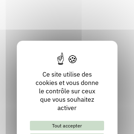
Rhône
Rendez-vous : le programme
Correcteurs
Localiser
Nous contacter
Bibliothèques
04 78 44 41 99
Contact
facebook
Ce site utilise des
cookies et vous donne
le contrôle sur ceux
que vous souhaitez
activer
Lettre d'information mensuelle
Tout accepter