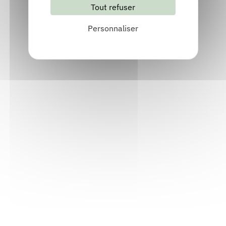
Tout refuser
S'abonner
Les archives
Personnaliser
Informations pratiques
Accueil : lundi-vendredi, 9h-12h / 14h-17h
Adresse : 14, rue Passet - 69007 Lyon
Siège social : 25, rue Chazière - 69004 Lyon
Téléphone :
04 78 39 58 87
Courriel :
contact@arall.org
LinkedIn
Instagram
Facebook
YouTube
(nouvelle
(nouvelle
(nouvelle
(nouvelle