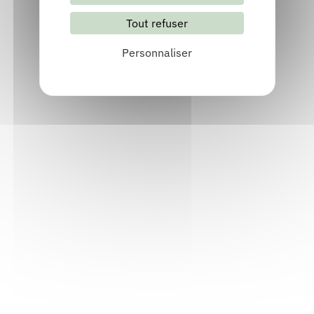
Tout refuser
S'abonner
Les archives
Personnaliser
Informations pratiques
Accueil : lundi-vendredi, 9h-12h / 14h-17h
Adresse : 14, rue Passet - 69007 Lyon
Siège social : 25, rue Chazière - 69004 Lyon
Téléphone :
04 78 39 58 87
Courriel :
contact@arall.org