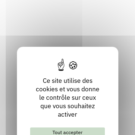
42, av. Maréchal de Saxe
Rendez-vous : le programme
Correcteurs
69006 Lyon
Métropole de Lyon
Nous contacter
Bibliothèques
Localiser
04 78 24 82 67
Contact
facebook
Ce site utilise des
cookies et vous donne
le contrôle sur ceux
que vous souhaitez
activer
Tout accepter
Lettre d'information mensuelle