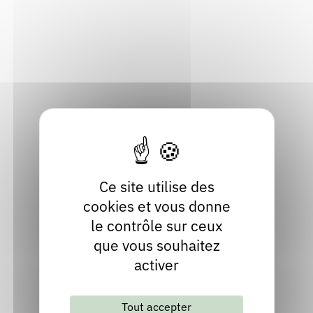
Métropole de Lyon
Rendez-vous : le programme
Correcteurs
Localiser
Nous contacter
Bibliothèques
09 88 34 33 72
Contact
Site internet
facebook
Ce site utilise des
cookies et vous donne
le contrôle sur ceux
que vous souhaitez
activer
Tout accepter