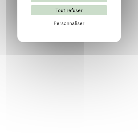
Lettre d'information mensuelle
Tout refuser
S'abonner
Les archives
Personnaliser
Informations pratiques
Accueil : lundi-vendredi, 9h-12h / 14h-17h
Adresse : 14, rue Passet - 69007 Lyon
Siège social : 25, rue Chazière - 69004 Lyon
Téléphone :
04 78 39 58 87
Courriel :
contact@arall.org