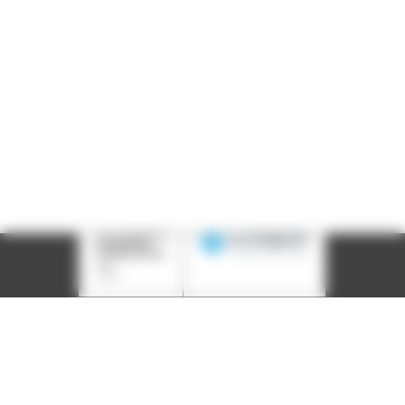
LinkedIn
Instagram
Facebook
YouTube
(nouvelle
(nouvelle
(nouvelle
(nouvelle
fenêtre)
fenêtre)
fenêtre)
fenêtre)
Plan du site
Déclaration d'accessibilité
Site éco-conçu
Mentions légales
Politique de confidentialité
Charte
graphique
Création acti