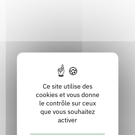
23, rue Carnot
Rendez-vous : le programme
Correcteurs
63160 Billom
Puy-de-Dôme
Nous contacter
Bibliothèques
Localiser
04 73 68 34 98
Contact
Site internet
facebook
Ce site utilise des
cookies et vous donne
le contrôle sur ceux
que vous souhaitez
activer