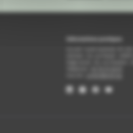
Informations pratiques
Accueil : lundi-vendredi, 9h-12
Adresse : 14, rue Passet - 69007
Siège social : 25, rue Chazière -
Téléphone :
04 78 39 58 87
Courriel :
contact@arall.org
LinkedIn
Instagram
Facebook
YouTube
(nouvelle
(nouvelle
(nouvelle
(nouvelle
fenêtre)
fenêtre)
fenêtre)
fenêtre)