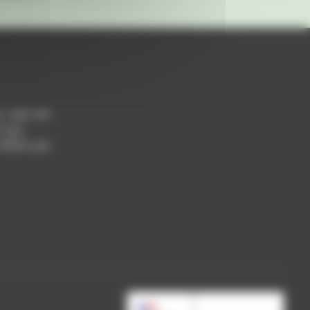
h / 14h-17h
 Lyon
 69004 Lyon