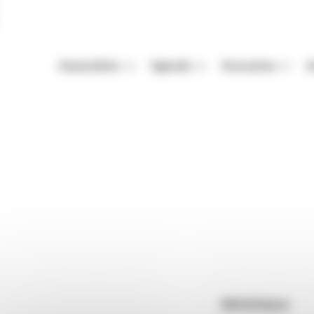
Association
Agenda
Annuaires
A
Missions
Nos Rendez-vous
Auteurs
A
Équipe
Festivals
Festivals
A
re
Vie de l'association
Autres événements
Organismes de mani
M
Enjeux de la filière livre
Appels à projets et à candidatur
Librairies
P
Adhérer
Maisons d'édition
Rendez-vous : le programme
Correcteurs
Nous contacter
Bibliothèques