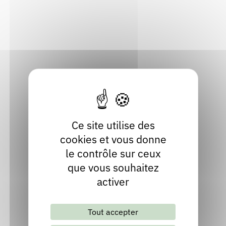
Métropole de Lyon
Rendez-vous : le programme
Correcteurs
Localiser
Nous contacter
Bibliothèques
04 78 51 35 17
Contact
Site internet
Ce site utilise des
cookies et vous donne
le contrôle sur ceux
que vous souhaitez
activer
Lettre d'information mensuelle
Tout accepter