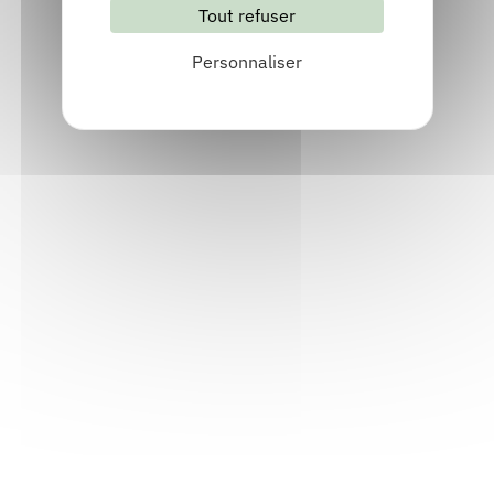
Tout refuser
S'abonner
Les archives
Personnaliser
Informations pratiques
Accueil : lundi-vendredi, 9h-12h / 14h-17h
Adresse : 14, rue Passet - 69007 Lyon
Siège social : 25, rue Chazière - 69004 Lyon
Téléphone :
04 78 39 58 87
Courriel :
contact@arall.org
LinkedIn
Instagram
Facebook
YouTube
(nouvelle
(nouvelle
(nouvelle
(nouvelle