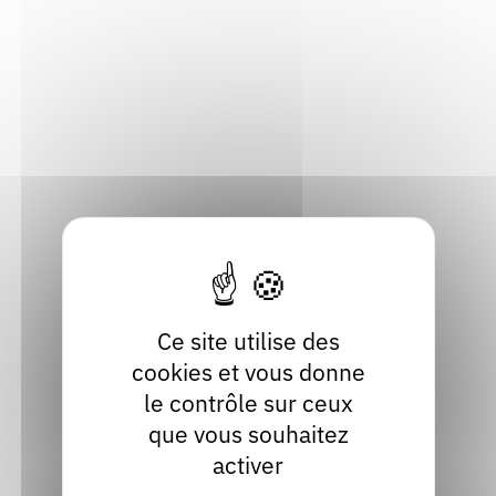
Adresse
Rendez-vous : le programme
Correcteurs
19, rue Pierre Bérard
42000 Saint-Étienne
Nous contacter
Bibliothèques
Loire
Localiser
04 77 32 58 49
Contact
Site internet
facebook
Ce site utilise des
cookies et vous donne
le contrôle sur ceux
que vous souhaitez
activer