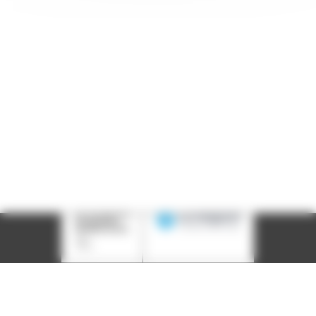
Téléphone :
04 78 39 58 87
Courriel :
contact@arall.org
LinkedIn
Instagram
Facebook
YouTube
(nouvelle
(nouvelle
(nouvelle
(nouvelle
fenêtre)
fenêtre)
fenêtre)
fenêtre)
Plan du site
Déclaration d'accessibilité
Site éco-conçu
Mentions légales
Politique de confidentialité
Charte
graphique
Création acti