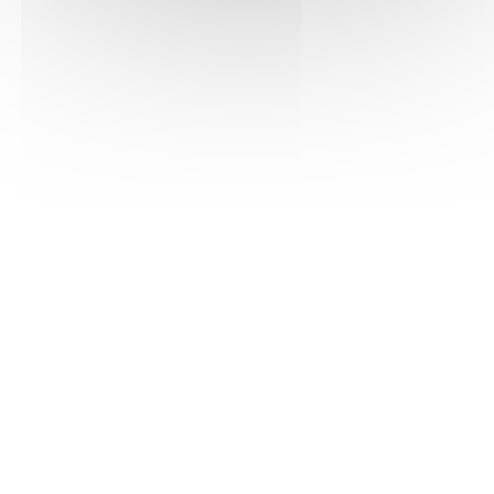
S'abonner
Les archives
Informations pratiques
Accueil : lundi-vendredi, 9h-12h / 14h-17h
Adresse : 14, rue Passet - 69007 Lyon
Siège social : 25, rue Chazière - 69004 Lyon
Téléphone :
04 78 39 58 87
Courriel :
contact@arall.org
LinkedIn
Instagram
Facebook
YouTube
(nouvelle
(nouvelle
(nouvelle
(nouvelle