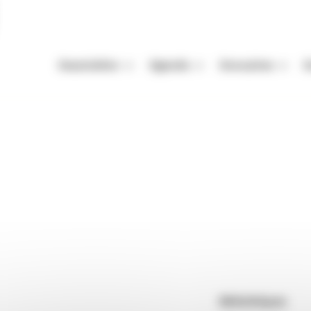
Association
Agenda
Annuaires
A
Missions
Nos Rendez-vous
Auteurs
A
Équipe
Festivals
Festivals
A
tions)
Vie de l'association
Autres événements
Organismes de mani
M
Enjeux de la filière livre
Appels à projets et à candidatur
Librairies
P
Adhérer
Maisons d'édition
Rendez-vous : le programme
Correcteurs
Nous contacter
Bibliothèques