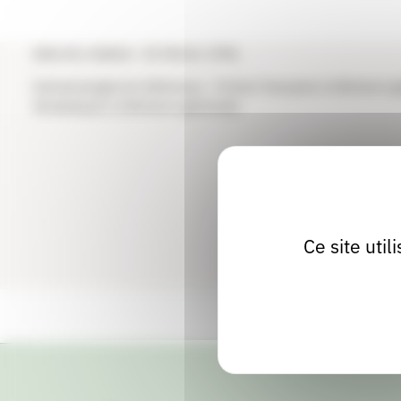
Distribution : Distribution déléguée
Hachette Livre
Date de création : 01 février 1996
Domaines/genres éditoriaux : Fiction française (Littérature g
fantastique) (Littérature générale)
Ce site uti