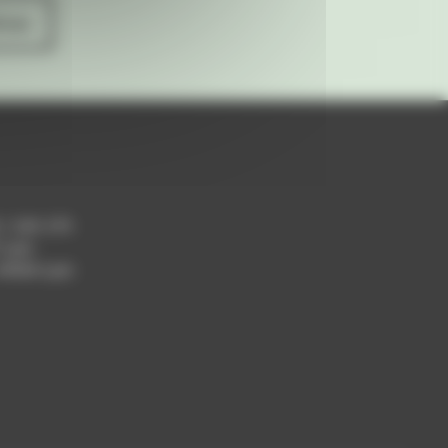
ives
h / 14h-17h
 Lyon
 69004 Lyon