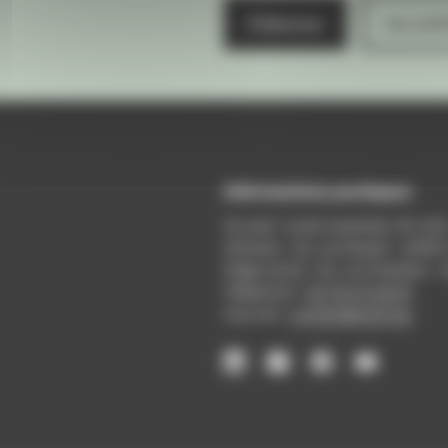
S'abonner
Les arch
Informations pratiques
Accueil : lundi-vendredi, 9h-12
Adresse : 14, rue Passet - 69007
Siège social : 25, rue Chazière -
Téléphone :
04 78 39 58 87
Courriel :
contact@arall.org
LinkedIn
Instagram
Facebook
YouTube
(nouvelle
(nouvelle
(nouvelle
(nouvelle
fenêtre)
fenêtre)
fenêtre)
fenêtre)