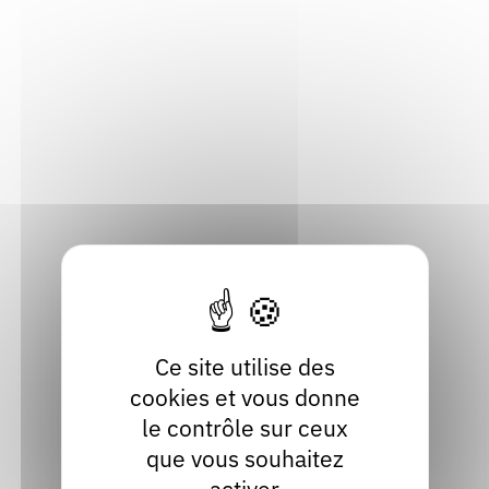
française (Littérature générale), Sciences humaines et
Rendez-vous : le programme
Correcteurs
sociales
Nous contacter
Bibliothèques
Adresse
1 rue Jean Moulin
15000 Aurillac
Cantal
Localiser
04 71 43 33 69
Contact
Ce site utilise des
Site internet
cookies et vous donne
le contrôle sur ceux
que vous souhaitez