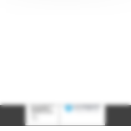
Accueil : lundi-vendredi, 9h-12h / 14h-17h
Adresse : 14, rue Passet - 69007 Lyon
Siège social : 25, rue Chazière - 69004 Lyon
Téléphone :
04 78 39 58 87
Courriel :
contact@arall.org
LinkedIn
Instagram
Facebook
YouTube
(nouvelle
(nouvelle
(nouvelle
(nouvelle
fenêtre)
fenêtre)
fenêtre)
fenêtre)
Plan du site
Déclaration d'accessibilité
Site éco-conçu
Mentions légales
Politique de confidentialité
Charte
graphique
Création acti