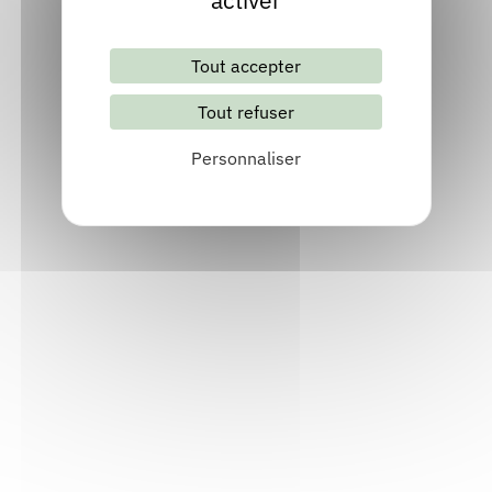
activer
Tout accepter
Tout refuser
Lettre d'information mensuelle
Personnaliser
S'abonner
Les archives
Informations pratiques