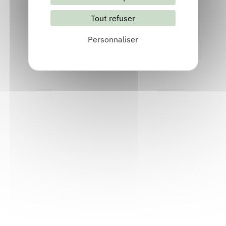
Lettre d'information mensuelle
Tout refuser
S'abonner
Les archives
Personnaliser
Informations pratiques
Accueil : lundi-vendredi, 9h-12h / 14h-17h
Adresse : 14, rue Passet - 69007 Lyon
Siège social : 25, rue Chazière - 69004 Lyon
Téléphone :
04 78 39 58 87
Courriel :
contact@arall.org