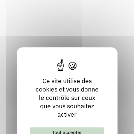
23 Rue de Belle-Rive
Rendez-vous : le programme
Correcteurs
38300 Bourgoin-Jallieu
Isère
Nous contacter
Bibliothèques
Localiser
06 88 07 95 91
Contact
facebook
Ce site utilise des
cookies et vous donne
le contrôle sur ceux
que vous souhaitez
activer
Tout accepter