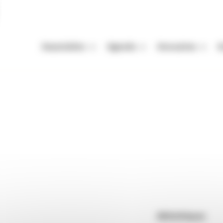
Association
Agenda
Annuaires
A
Missions
Nos Rendez-vous
Auteurs
A
Équipe
Festivals
Festivals
A
raires
Anguille sous Roche
Vie de l'association
Autres événements
Organismes de mani
M
Enjeux de la filière livre
Appels à projets et à candidatur
Librairies
P
Adhérer
Maisons d'édition
polar éponyme créé par la bibliothèque municipale de
Rendez-vous : le programme
Correcteurs
 culturelles et ludiques autour des littératures policières
ifestation phare, rurale et conviviale, que l'équipe
Nous contacter
Bibliothèques