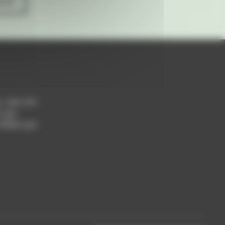
ives
h / 14h-17h
 Lyon
 69004 Lyon