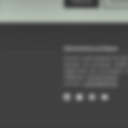
S'abonner
Les arch
Informations pratiques
Accueil : lundi-vendredi, 9h-12
Adresse : 14, rue Passet - 69007
Siège social : 25, rue Chazière -
Téléphone :
04 78 39 58 87
Courriel :
contact@arall.org
LinkedIn
Instagram
Facebook
YouTube
(nouvelle
(nouvelle
(nouvelle
(nouvelle
fenêtre)
fenêtre)
fenêtre)
fenêtre)