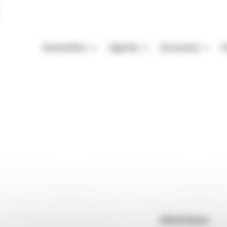
Association
Agenda
Annuaires
A
Missions
Nos Rendez-vous
Auteurs
A
Équipe
Festivals
Festivals
A
raires
Association Plaisir de lire
Vie de l'association
Autres événements
Organismes de mani
M
Enjeux de la filière livre
Appels à projets et à candidatur
Librairies
P
lire
Adhérer
Maisons d'édition
Rendez-vous : le programme
Correcteurs
Nous contacter
Bibliothèques