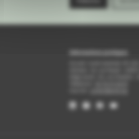
S'abonner
Les arch
Informations pratiques
Accueil : lundi-vendredi, 9h-12
Adresse : 14, rue Passet - 69007
Siège social : 25, rue Chazière -
Téléphone :
04 78 39 58 87
Courriel :
contact@arall.org
LinkedIn
Instagram
Facebook
YouTube
(nouvelle
(nouvelle
(nouvelle
(nouvelle
fenêtre)
fenêtre)
fenêtre)
fenêtre)