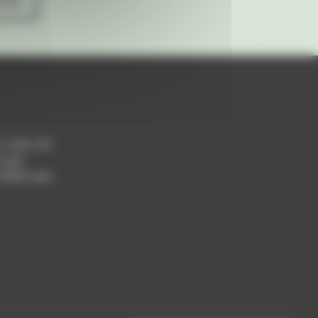
ives
h / 14h-17h
 Lyon
 69004 Lyon