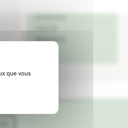
Localiser
04 50 66 29 36
Contact
Site internet
eux que vous
ives