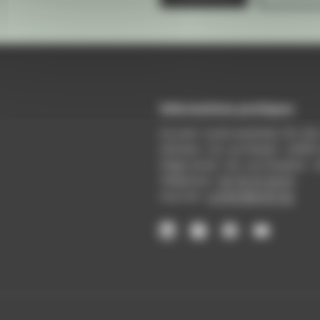
Informations pratiques
Accueil : lundi-vendredi, 9h-12
Adresse : 14, rue Passet - 69007
Siège social : 25, rue Chazière -
Téléphone :
04 78 39 58 87
Courriel :
contact@arall.org
LinkedIn
Instagram
Facebook
YouTube
(nouvelle
(nouvelle
(nouvelle
(nouvelle
fenêtre)
fenêtre)
fenêtre)
fenêtre)