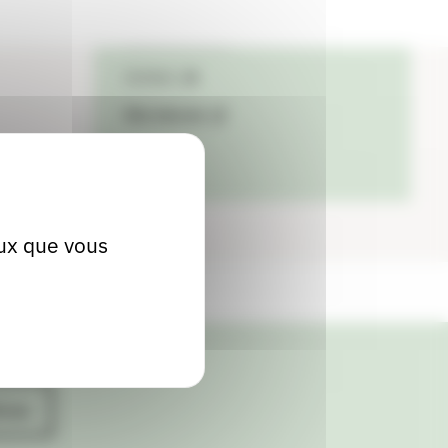
04 79 25 60 93
Contact
Site internet
eux que vous
ives