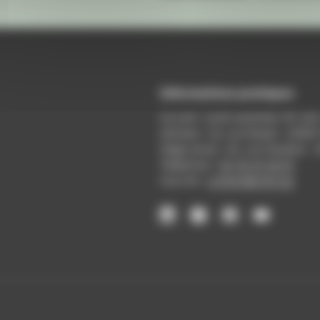
Informations pratiques
Accueil : lundi-vendredi, 9h-12
Adresse : 14, rue Passet - 69007
Siège social : 25, rue Chazière -
Téléphone :
04 78 39 58 87
Courriel :
contact@arall.org
LinkedIn
Instagram
Facebook
YouTube
(nouvelle
(nouvelle
(nouvelle
(nouvelle
fenêtre)
fenêtre)
fenêtre)
fenêtre)