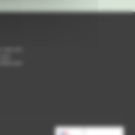
h / 14h-17h
 Lyon
 69004 Lyon