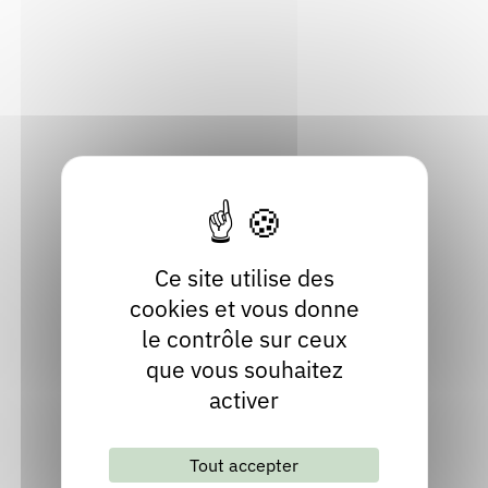
03000 Moulins
Rendez-vous : le programme
Correcteurs
Allier
Localiser
Nous contacter
Bibliothèques
04 70 34 76 50
Contact
Site internet
Ce site utilise des
cookies et vous donne
le contrôle sur ceux
que vous souhaitez
activer
Lettre d'information mensuelle
Tout accepter