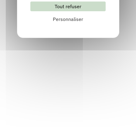
Tout refuser
S'abonner
Les archives
Personnaliser
Informations pratiques
Accueil : lundi-vendredi, 9h-12h / 14h-17h
Adresse : 14, rue Passet - 69007 Lyon
Siège social : 25, rue Chazière - 69004 Lyon
Téléphone :
04 78 39 58 87
Courriel :
contact@arall.org
LinkedIn
Instagram
Facebook
YouTube