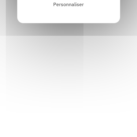
Personnaliser
Informations pratiques
Accueil : lundi-vendredi, 9h-12h / 14h-17h
Adresse : 14, rue Passet - 69007 Lyon
Siège social : 25, rue Chazière - 69004 Lyon
Téléphone :
04 78 39 58 87
Courriel :
contact@arall.org
LinkedIn
Instagram
Facebook
YouTube
(nouvelle
(nouvelle
(nouvelle
(nouvelle
fenêtre)
fenêtre)
fenêtre)
fenêtre)
Plan du site
Déclaration d'accessibilité
Site éco-conçu
Mentions légales
Politique de confidentialité
Charte