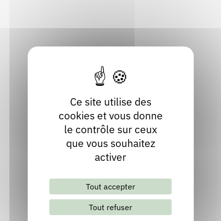
Rhône
Rendez-vous : le programme
Correcteurs
Localiser
Contact
Nous contacter
Bibliothèques
Ce site utilise des
cookies et vous donne
le contrôle sur ceux
que vous souhaitez
activer
Lettre d'information mensuelle
Tout accepter
S'abonner
Les archives
Tout refuser