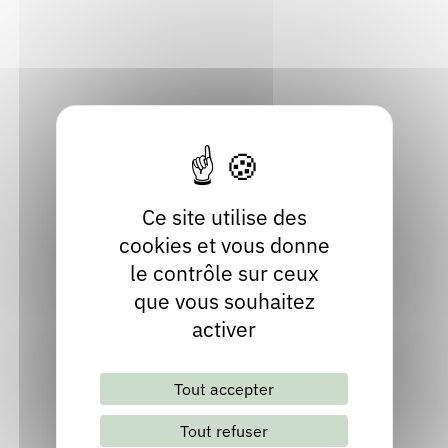
Rendez-vous : le programme
Correcteurs
Localiser
Contact
Nous contacter
Bibliothèques
Site internet
Ce site utilise des
cookies et vous donne
le contrôle sur ceux
que vous souhaitez
activer
Lettre d'information mensuelle
Tout accepter
S'abonner
Les archives
Tout refuser