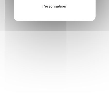
Personnaliser
Informations pratiques
Accueil : lundi-vendredi, 9h-12h / 14h-17h
Adresse : 14, rue Passet - 69007 Lyon
Siège social : 25, rue Chazière - 69004 Lyon
Téléphone :
04 78 39 58 87
Courriel :
contact@arall.org
LinkedIn
Instagram
Facebook
YouTube
(nouvelle
(nouvelle
(nouvelle
(nouvelle
fenêtre)
fenêtre)
fenêtre)
fenêtre)
Plan du site
Déclaration d'accessibilité
Site éco-conçu