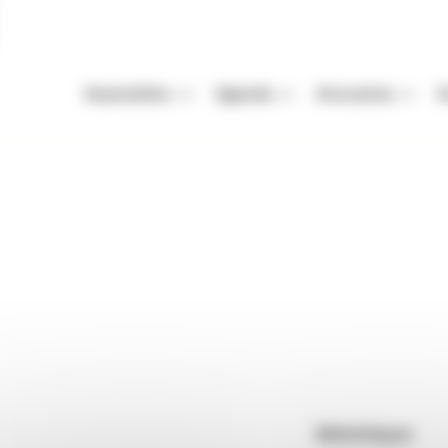
Association
Agenda
Annuaires
A
Missions
Nos Rendez-vous
Auteurs
A
Équipe
Festivals
Festivals
A
raires
Des Montagnes et des Bulles
Vie de l'association
Autres événements
Organismes de mani
M
Enjeux de la filière livre
Appels à projets et à candidatur
Librairies
P
 Bulles
Adhérer
Maisons d'édition
Rendez-vous : le programme
Correcteurs
Nous contacter
Bibliothèques