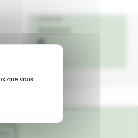
Localiser
Contact
Site internet
facebook
eux que vous
ives