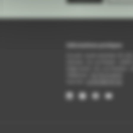
Informations pratiques
Accueil : lundi-vendredi, 9h-12
Adresse : 14, rue Passet - 69007
Siège social : 25, rue Chazière -
Téléphone :
04 78 39 58 87
Courriel :
contact@arall.org
LinkedIn
Instagram
Facebook
YouTube
(nouvelle
(nouvelle
(nouvelle
(nouvelle
fenêtre)
fenêtre)
fenêtre)
fenêtre)