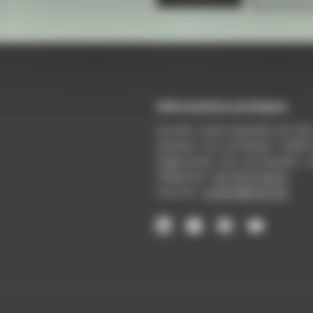
Informations pratiques
Accueil : lundi-vendredi, 9h-12
Adresse : 14, rue Passet - 69007
Siège social : 25, rue Chazière -
Téléphone :
04 78 39 58 87
Courriel :
contact@arall.org
LinkedIn
Instagram
Facebook
YouTube
(nouvelle
(nouvelle
(nouvelle
(nouvelle
fenêtre)
fenêtre)
fenêtre)
fenêtre)