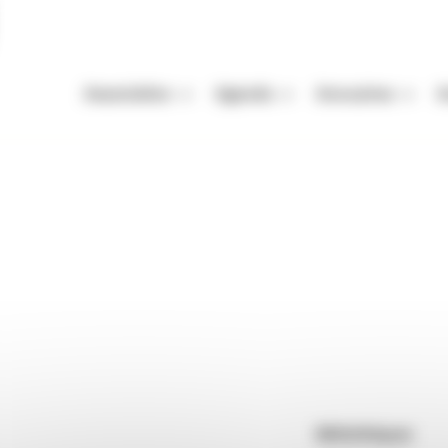
Association
Agenda
Annuaires
A
Missions
Nos Rendez-vous
Auteurs
A
Équipe
Festivals
Festivals
A
raires
Écrivains en Grésivaudan
Vie de l'association
Autres événements
Organismes de mani
M
Enjeux de la filière livre
Appels à projets et à candidatur
Librairies
P
udan
Adhérer
Maisons d'édition
raire annuelle de proximité : rencontres d'auteurs dans
Rendez-vous : le programme
Correcteurs
Nous contacter
Bibliothèques