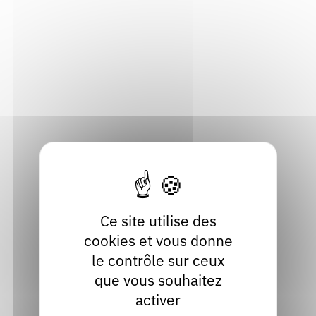
musique, de théâtre et autres ; organisation de tout
Rendez-vous : le programme
Correcteurs
événement culturel.
Nous contacter
Bibliothèques
Adresse
53, Résidence Georges Clemenceau
38830 Crêts en Belledonne
Isère
Localiser
06 12 12 67 32
Contact
Ce site utilise des
cookies et vous donne
le contrôle sur ceux
que vous souhaitez
activer