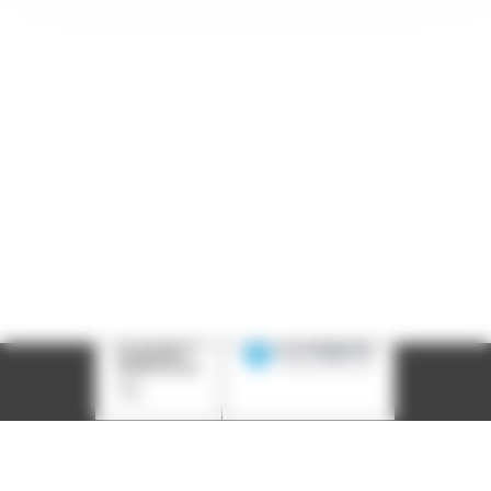
Siège social : 25, rue Chazière - 69004 Lyon
Téléphone :
04 78 39 58 87
Courriel :
contact@arall.org
LinkedIn
Instagram
Facebook
YouTube
(nouvelle
(nouvelle
(nouvelle
(nouvelle
fenêtre)
fenêtre)
fenêtre)
fenêtre)
Plan du site
Déclaration d'accessibilité
Site éco-conçu
Mentions légales
Politique de confidentialité
Charte
graphique
Création acti